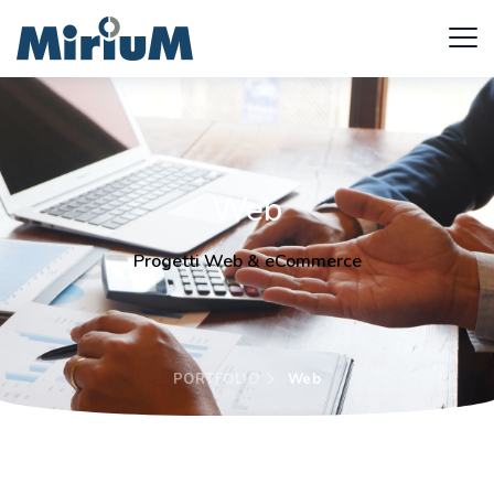
Web
Progetti Web & eCommerce
PORTFOLIO
Web