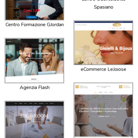
Spasiano
Centro Formazione GJordan
eCommerce LeJoiose
Agenzia Flash