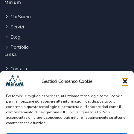
Mirium
Chi Siamo
Servizi
Blog
Portfolio
Links
Contatti
Cookie Policy
Gestisci Consenso Cookie
Privacy Policy
Per fornire le migliori esperienze, utilizziamo tecnologie come i cookie
per memorizzare e/o accedere alle informazioni del dispositivo. Il
consenso a queste tecnologie ci permetterà di elaborare dati come il
comportamento di navigazione o ID unici su questo sito. Non
acconsentire o ritirare il consenso può influire negativamente su alcune
caratteristiche e funzioni.
© 2026 Mirium srl P.Iva 09428941216